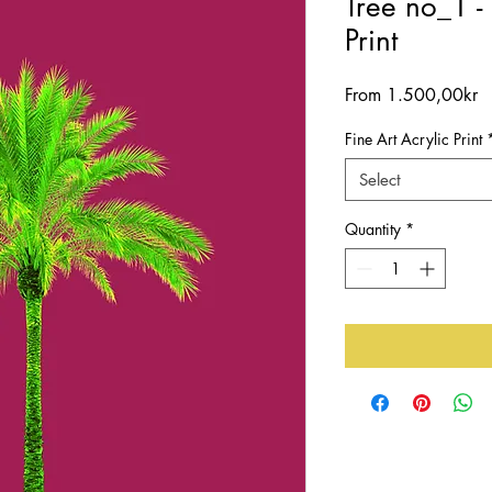
Tree no_1 - 
Print
S
From
1.500,00kr
Pr
Fine Art Acrylic Print
Select
Quantity
*