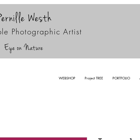
Pernille Westh
le Photographic Artist
Eye on Nature
WEBSHOP
Project TREE
PORTFOLIO