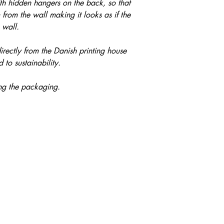
ith hidden hangers on the back, so that
from the wall making it looks as if the
e wall.
irectly from the Danish printing house
to sustainability.
ing the packaging.
OMPANY
ABOUT
ME
planting trees
my
mission
tainable packaging
my story
roject 100 dogs
about Pernille