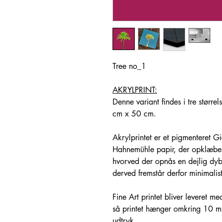
Tree no_1
AKRYLPRINT:
Denne variant findes i tre stør
cm x 50 cm.
Akrylprintet er et pigmenteret Gic
Hahnemühle papir, der opklæbes
hvorved der opnås en dejlig dybd
derved fremstår derfor minimalist
Fine Art printet bliver leveret m
så printet hænger omkring 10 m
udtryk.