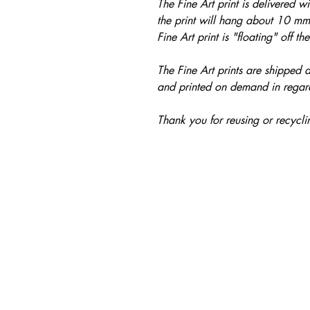
The Fine Art print is delivered w
the print will hang about 10 mm 
Fine Art print is "floating" off th
The Fine Art prints are shipped d
and printed on demand in regard 
Thank you for reusing or recycl
SHOP
C
webshop
sus
retailers
p
wholesale