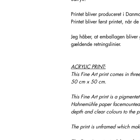
Printet bliver produceret i Danma
Printet bliver først printet, når d
Jeg håber, at emballagen bliver g
gældende retningslinier.
ACRYLIC PRINT:
This Fine Art print comes in th
50 cm x 50 cm.
This Fine Art print is a pigmentet
Hahnemühle paper facemounted 
depth and clear colours to the pr
The print is unframed which make