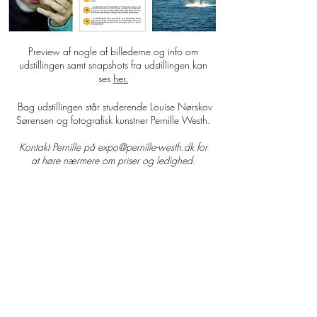
Preview af nogle af billederne og info om
udstillingen samt snapshots fra udstillingen kan
ses
her.
Bag udstillingen står studerende Louise Nørskov
Sørensen og fotografisk kunstner Pernille Westh.
Kontakt Pernille på
expo@pernille-westh.dk
for
at høre nærmere om priser og ledighed.
SHOP
webshop
retailers
wholesale
webshop conditions
webshop betingelser